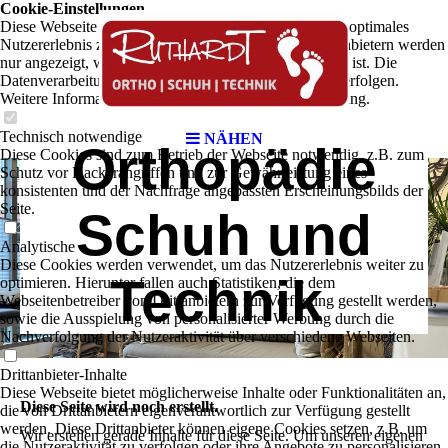
Cookie-Einstellungen
Diese Webseite verwendet Cookies, um Besuchern ein optimales
Nutzererlebnis zu bieten. Bestimmte Inhalte von Drittanbietern werden
nur angezeigt, wenn die entsprechende Option aktiviert ist. Die
Datenverarbeitung kann dann auch in einem Drittland erfolgen.
Weitere Informationen hierzu in der Datenschutzerklärung.
Technisch notwendige
NÄHEN
Orthopädie
Diese Cookies sind zum Betrieb der Webseite notwendig, z.B. zum
Schutz vor Hackerangriffen und zur Gewährleistung eines
konsistenten und der Nachfrage angepassten Erscheinungsbilds der
Seite.
Schuh und
Analytische
Diese Cookies werden verwendet, um das Nutzererlebnis weiter zu
Technik
optimieren. Hierunter fallen auch Statistiken, die dem
Webseitenbetreiber von Drittanbietern zur Verfügung gestellt werden,
sowie die Ausspielung von personalisierter Werbung durch die
Nachverfolgung der Nutzeraktivität über verschiedene Webseiten.
Drittanbieter-Inhalte
Diese Webseite bietet möglicherweise Inhalte oder Funktionalitäten an,
Diese Seite wird noch erstellt.
die von Drittanbietern eigenverantwortlich zur Verfügung gestellt
werden. Diese Drittanbieter können eigene Cookies setzen, z.B. um
Wir erstellen gerade Inhalte für diese Seite. Um unseren eigenen
die Nutzeraktivität zu verfolgen oder ihre Angebote zu personalisieren